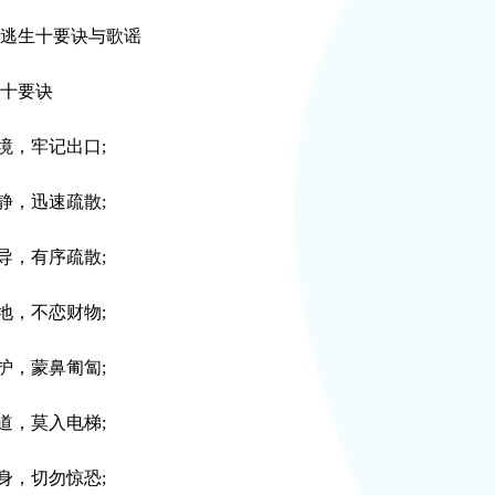
生十要诀与歌谣
十要诀
，牢记出口;
，迅速疏散;
，有序疏散;
，不恋财物;
，蒙鼻匍匐;
，莫入电梯;
，切勿惊恐;