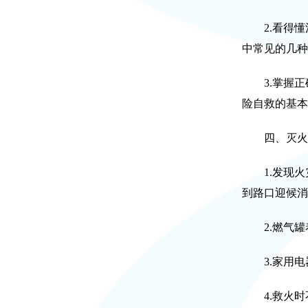
2.看得懂
中常见的几种
3.掌握正
险自救的基本
四、灭火
1.发现火灾
到路口迎候消
2.燃气罐
3.家用电
4.救火时