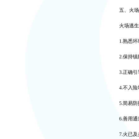
五、火场逃
火场逃生
1.熟悉环境
2.保持镇静
3.正确引导
4.不入险地
5.简易防护
6.善用通道
7.火已及身