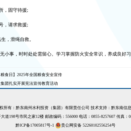
，固守待援;
，请求救援;
逃生，滑绳自救。
小事，时时处处需留心。学习掌握防火安全常识，养成良好习惯
粮食日】2025年全国粮食安全宣传
投集团扎实开展宪法宣传教育活动
权所有：黔东南州水利投资（集团）有限责任公司 技术支持：
黔东南信
民之家12楼 邮政编码：556000 电话：0855-8257607 传真：0855-82
黔ICP备17005817号-1
贵公网安备 52260102556254号