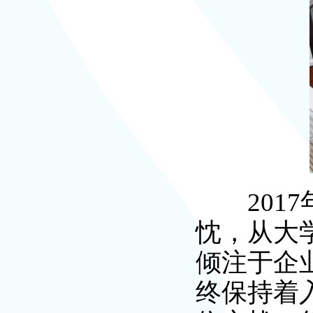
2017
忱，从大
倾注于企
终保持着