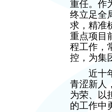
重任。作
终立足全
求，精准
重点项目
程工作，
控，为集
近十年风
青涩新人
为荣、以
的工作中