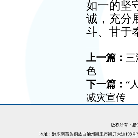
如一的坚
诚，充分
斗、甘于
上一篇：
三
色
下一篇：
“
减灾宣传
版权所有：黔
地址：黔东南苗族侗族自治州凯里市凯开大道198号市民之家12楼 