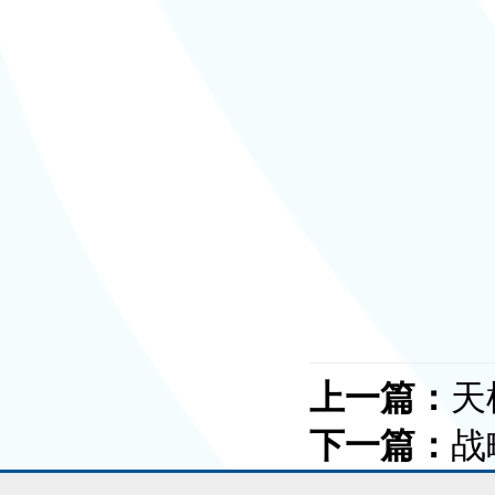
上一篇：
天
下一篇：
战