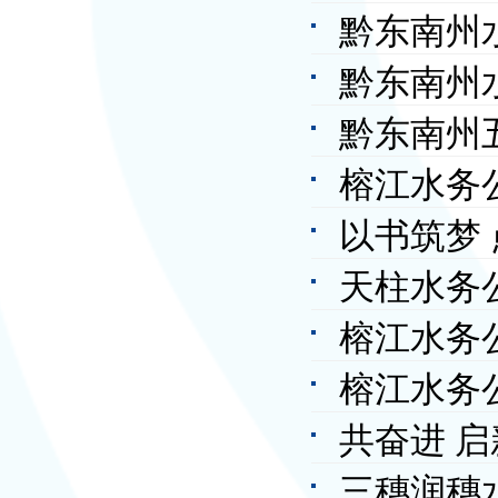
黔东南州
黔东南州
黔东南州
动奖状
榕江水务
以书筑梦
天柱水务
进天柱白
榕江水务公
榕江水务
共奋进 
三穗润穗
满完成