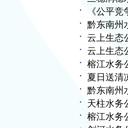
《公平竞
开
黔东南州
云上生态
作实施方
云上生态
榕江水务
夏日送清
黔东南州
目一线开
天柱水务公
活动
榕江水务